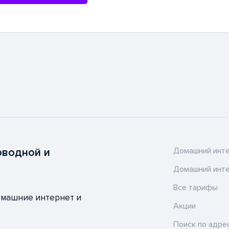
я
оводной и
Домашний инт
Домашний инте
Все тарифы
омашние интернет и
Акции
Поиск по адре