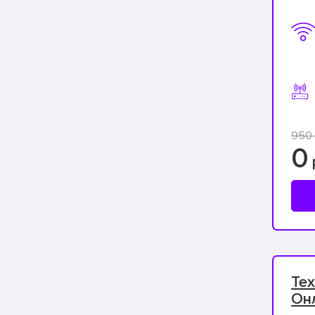
950 
0
Тех
Он