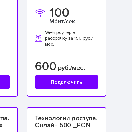
100
Мбит/сек
Wi-Fi роутер в
рассрочку за 150 руб./
мес.
600
руб./мес.
Подключить
па.
Технологии доступа.
x
Онлайн 500 _PON