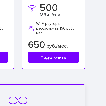
500
Мбит/сек
Wi-Fi роутер в
б./
рассрочку за 150 руб./
мес.
650
руб./мес.
Подключить