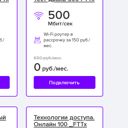
500
Мбит/сек
Wi-Fi роутер в
б./
рассрочку за 150 руб./
мес.
650 руб./мес.
0
руб./мес.
Подключить
ый
Технологии доступа.
Онлайн 100 _FTTx