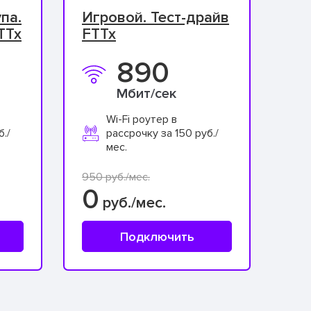
па.
Игровой. Тест-драйв
TTx
FTTx
890
Мбит/сек
Wi-Fi роутер в
б./
рассрочку за 150 руб./
мес.
950 руб./мес.
0
руб./мес.
Подключить