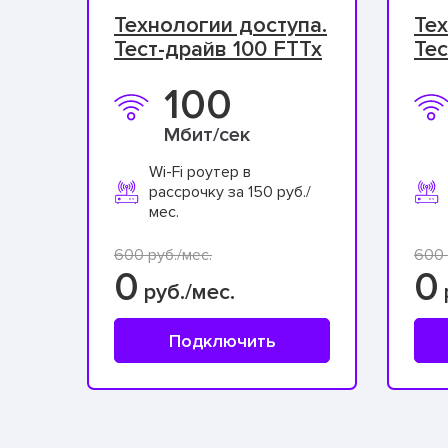
Технологии доступа.
Тех
Тест-драйв 100 FTTx
Тес
100
Мбит/сек
Wi-Fi роутер в
рассрочку за 150 руб./
мес.
600 руб./мес.
600 
0
0
руб./мес.
Подключить